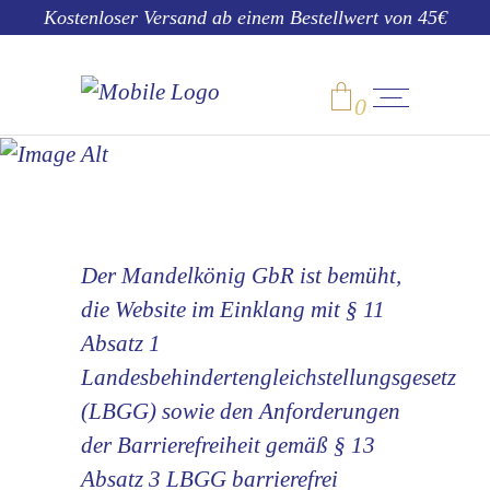
Kostenloser Versand ab einem Bestellwert von 45€
ERKLÄRUNG
0
ZUR
BARRIEREFREI
No products in the cart.
HEIT
Der Mandelkönig GbR ist bemüht,
die Website im Einklang mit § 11
Absatz 1
Landesbehindertengleichstellungsgesetz
(LBGG) sowie den Anforderungen
der Barrierefreiheit gemäß § 13
Absatz 3 LBGG barrierefrei