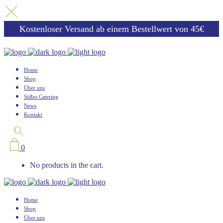
Kostenloser Versand ab einem Bestellwert von 45€
Home
Shop
Über uns
Süßes Catering
News
Kontakt
0
No products in the cart.
Home
Shop
Über uns