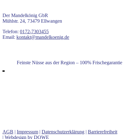
KONTAKT
Der Mandelkönig GbR
Mühlstr. 24, 73479 Ellwangen
Telefon:
0172-7303455
Email:
kontakt@mandelkoenig.de
Feinste Nüsse aus der Region – 100% Frischegarantie
Unser Angebot
Gebrannte Haselnüsse, Gebrannte Erdnüsse, Gebrannte
Kürbiskerne, Gebrannte Macadamia-Nüsse, Gebrannte Cashew-
Kerne, Gebrannte Nussmischung, Gebrannte Walnüsse, Gebrannte
Pistazien, Gebrannte Mandeln Vanille, Gebrannte Mandeln
Amaretto, Gebrannte Mandeln Rum, Gebrannte Mandeln Dunkle
Schokolade, u.v.m.
AGB
|
Impressum
|
Datenschutzerklärung
|
Barrierefreiheit
|
Webdesign by DOWE