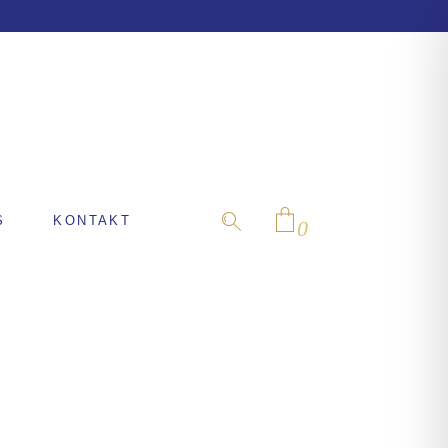
S
KONTAKT
0
No products in the cart.
FS