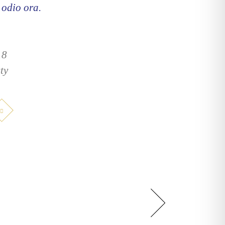
 odio ora.
18
ty