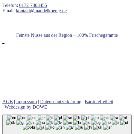
Telefon:
0172-7303455
Email:
kontakt@mandelkoenig.de
Feinste Nüsse aus der Region – 100% Frischegarantie
Unser Angebot
Gebrannte Haselnüsse, Gebrannte Erdnüsse, Gebrannte
Kürbiskerne, Gebrannte Macadamia-Nüsse, Gebrannte Cashew-
Kerne, Gebrannte Nussmischung, Gebrannte Walnüsse, Gebrannte
Pistazien, Gebrannte Mandeln Vanille, Gebrannte Mandeln
Amaretto, Gebrannte Mandeln Rum, Gebrannte Mandeln Dunkle
Schokolade, u.v.m.
AGB
|
Impressum
|
Datenschutzerklärung
|
Barrierefreiheit
|
Webdesign by DOWE