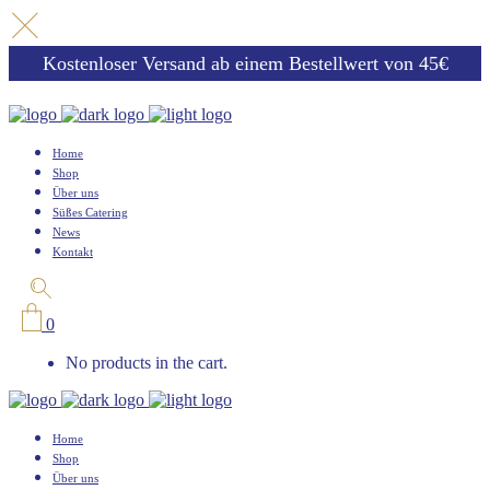
Kostenloser Versand ab einem Bestellwert von 45€
Home
Shop
Über uns
Süßes Catering
News
Kontakt
0
No products in the cart.
Home
Shop
Über uns