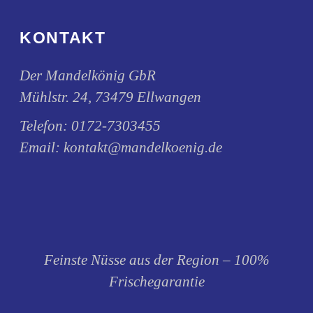
Produktseite
gewählt
KONTAKT
werden
Der Mandelkönig GbR
Mühlstr. 24, 73479 Ellwangen
Telefon:
0172-7303455
Email:
kontakt@mandelkoenig.de
Feinste Nüsse aus der Region – 100%
Frischegarantie