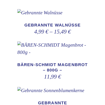
Dieses
Produkt
GEBRANNTE WALNÜSSE
weist
4,99
€
–
15,49
€
mehrere
Varianten
auf.
Die
BÄREN-SCHMIDT MAGENBROT
Optionen
– 800G –
können
11,99
€
auf
der
Dieses
Produktseite
Produkt
gewählt
GEBRANNTE