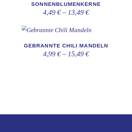
weist
SONNENBLUMENKERNE
werden
4,49
€
–
13,49
€
mehrere
Varianten
auf.
Dieses
Die
Produkt
GEBRANNTE CHILI MANDELN
Optionen
weist
4,99
€
–
15,49
€
können
mehrere
auf
Varianten
der
auf.
Produktseite
Die
gewählt
Optionen
werden
können
auf
der