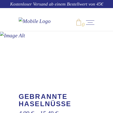
Kostenloser Versand ab einem Bestellwert von 45€
0
SHOP
No products in the cart.
GEBRANNTE
HASELNÜSSE