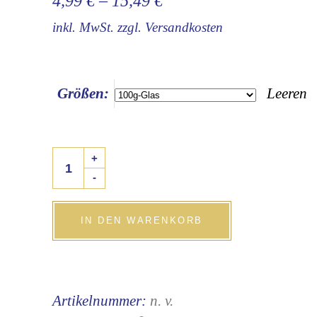
4,99
€
–
15,49
€
inkl. MwSt.
zzgl.
Versandkosten
Größen:
Leeren
Gebrannte
+
Haselnüsse
-
quantity
IN DEN WARENKORB
Artikelnummer:
n. v.