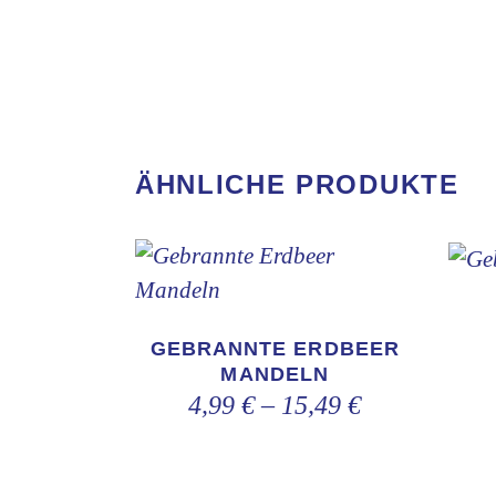
ÄHNLICHE PRODUKTE
Dieses
Produkt
GEBRANNTE ERDBEER
weist
MANDELN
mehrere
4,99
€
–
15,49
€
Varianten
auf.
Die