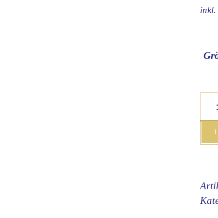
inkl
Gr
Geb
Vani
Man
quan
Art
Kat