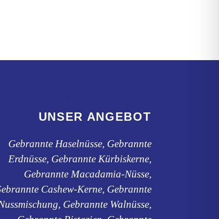
Optionen
können
auf
der
ite
Produktseite
gewählt
werden
UNSER ANGEBOT
Gebrannte Haselnüsse, Gebrannte
Erdnüsse, Gebrannte Kürbiskerne,
Gebrannte Macadamia-Nüsse,
ebrannte Cashew-Kerne, Gebrannte
Nussmischung, Gebrannte Walnüsse,