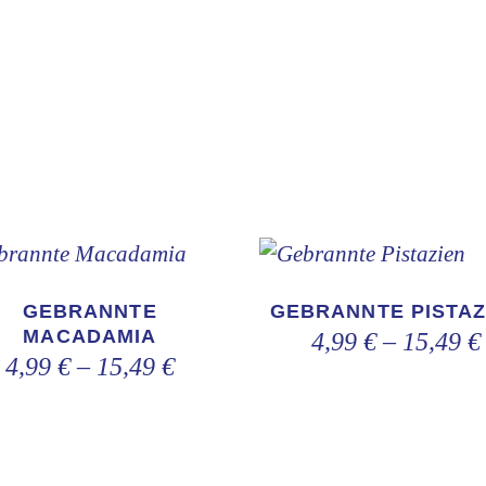
Dieses
Dieses
Produkt
Produkt
GEBRANNTE
GEBRANNTE PISTAZ
weist
weist
MACADAMIA
4,99
€
–
15,49
€
4,99
€
–
15,49
€
mehrere
mehrere
Varianten
Varianten
auf.
auf.
Die
Die