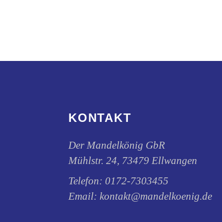
Optionen
können
auf
der
Produktseite
gewählt
werden
KONTAKT
Der Mandelkönig GbR
Mühlstr. 24, 73479 Ellwangen
Telefon:
0172-7303455
Email:
kontakt@mandelkoenig.de