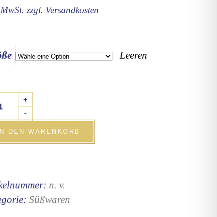
. MwSt.
zzgl.
Versandkosten
öße
Leeren
rannte
+
lle
-
deln
IN DEN WARENKORB
tity
ikelnummer:
n. v.
egorie:
Süßwaren