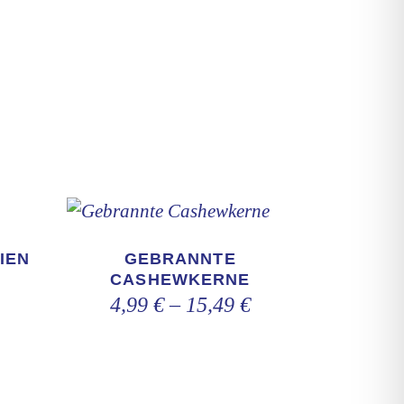
Dieses
Produkt
IEN
GEBRANNTE
weist
CASHEWKERNE
4,99
€
–
15,49
€
mehrere
Varianten
auf.
Die