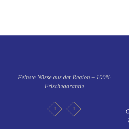
Optionen
Optionen
können
können
auf
auf
der
der
Produktseite
Produktse
gewählt
gewählt
werden
werden
Feinste Nüsse aus der Region – 100%
Frischegarantie
G