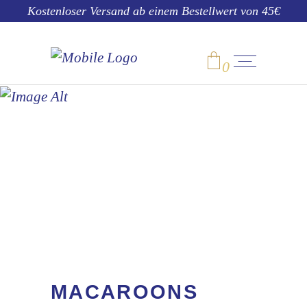
Kostenloser Versand ab einem Bestellwert von 45€
0
MACAROONS
No products in the cart.
MACAROONS