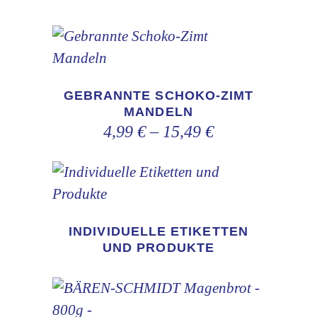
Dieses
Produkt
GEBRANNTE SCHOKO-ZIMT
weist
MANDELN
mehrere
4,99
€
–
15,49
€
Varianten
auf.
Die
Optionen
INDIVIDUELLE ETIKETTEN
können
UND PRODUKTE
auf
der
Produktseite