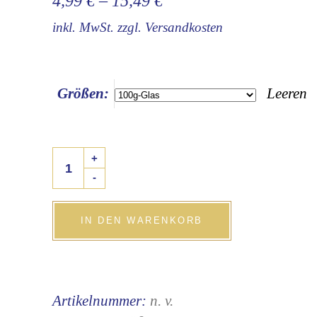
4,99
€
–
15,49
€
inkl. MwSt.
zzgl.
Versandkosten
Größen:
Leeren
Gebrannte
+
Walnüsse
-
quantity
IN DEN WARENKORB
Artikelnummer:
n. v.