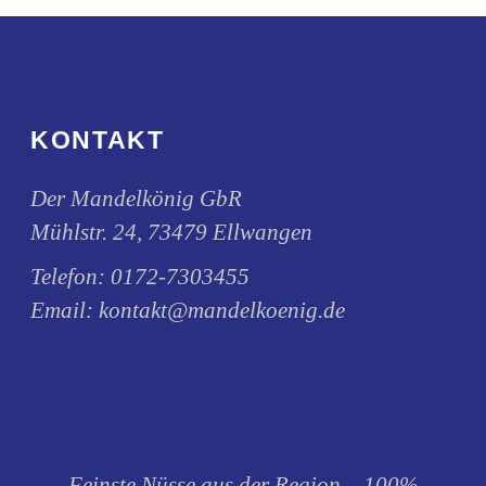
der
Produktseite
gewählt
werden
KONTAKT
Der Mandelkönig GbR
Mühlstr. 24, 73479 Ellwangen
Telefon:
0172-7303455
Email:
kontakt@mandelkoenig.de
Feinste Nüsse aus der Region – 100%