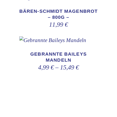
gewählt
werden
BÄREN-SCHMIDT MAGENBROT
– 800G –
11,99
€
Dieses
Produkt
GEBRANNTE BAILEYS
weist
MANDELN
4,99
€
–
15,49
€
mehrere
Varianten
auf.
Die
Optionen
können
auf