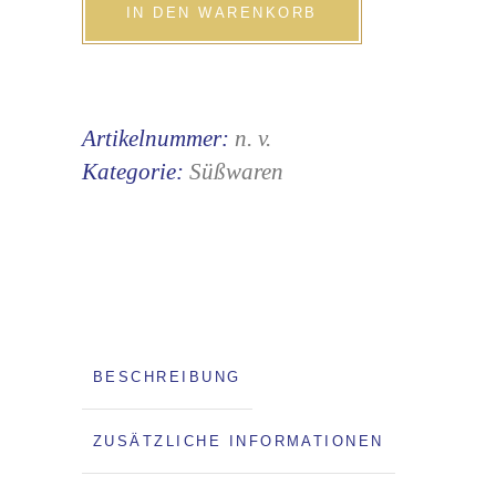
Gebrannte
IN DEN WARENKORB
Wiener
Mandeln
-
Artikelnummer:
n. v.
mit
Kategorie:
Süßwaren
extra
wenig
Zucker
quantity
BESCHREIBUNG
ZUSÄTZLICHE INFORMATIONEN