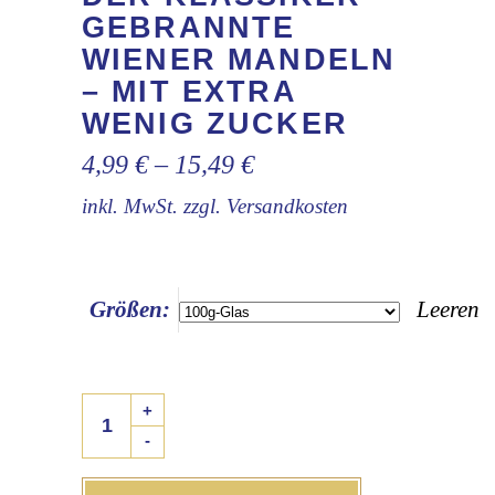
GEBRANNTE
WIENER MANDELN
– MIT EXTRA
WENIG ZUCKER
4,99
€
–
15,49
€
inkl. MwSt.
zzgl.
Versandkosten
Größen:
Leeren
Der
+
Klassiker
-
-