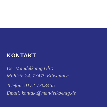
Die
Produktseite
Optionen
gewählt
können
werden
auf
der
Produktseite
gewählt
werden
KONTAKT
Der Mandelkönig GbR
Mühlstr. 24, 73479 Ellwangen
Telefon:
0172-7303455
Email:
kontakt@mandelkoenig.de