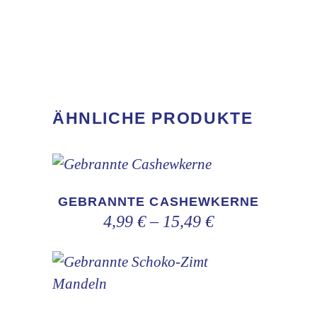
ÄHNLICHE PRODUKTE
Dieses
Produkt
GEBRANNTE CASHEWKERNE
weist
4,99
€
–
15,49
€
mehrere
Varianten
Dieses
auf.
Produkt
Die