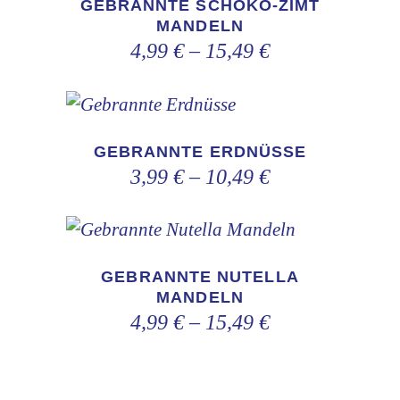
GEBRANNTE SCHOKO-ZIMT
weist
Optionen
MANDELN
mehrere
können
4,99
€
–
15,49
€
Varianten
auf
auf.
der
Dieses
Die
Produktseite
Produkt
Optionen
gewählt
GEBRANNTE ERDNÜSSE
weist
3,99
€
–
10,49
€
können
werden
mehrere
auf
Varianten
der
Dieses
auf.
Produktseite
Produkt
GEBRANNTE NUTELLA
Die
gewählt
weist
MANDELN
Optionen
werden
4,99
€
–
15,49
€
mehrere
können
Varianten
auf
auf.
der