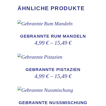
ÄHNLICHE PRODUKTE
Dieses
Produkt
GEBRANNTE RUM MANDELN
weist
4,99
€
–
15,49
€
mehrere
Varianten
Dieses
auf.
Produkt
GEBRANNTE PISTAZIEN
Die
weist
4,99
€
–
15,49
€
Optionen
mehrere
können
Varianten
auf
Dieses
auf.
der
Produkt
GEBRANNTE NUSSMISCHUNG
Die