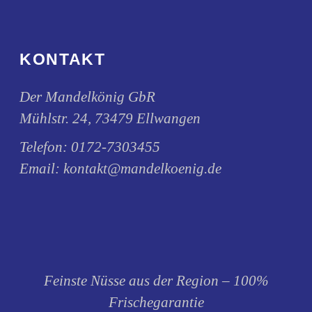
Produktseite
gewählt
werden
KONTAKT
Der Mandelkönig GbR
Mühlstr. 24, 73479 Ellwangen
Telefon:
0172-7303455
Email:
kontakt@mandelkoenig.de
Feinste Nüsse aus der Region – 100%
Frischegarantie