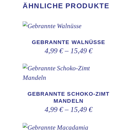
ÄHNLICHE PRODUKTE
Dieses
Produkt
GEBRANNTE WALNÜSSE
weist
4,99
€
–
15,49
€
mehrere
Varianten
Dieses
auf.
Produkt
Die
GEBRANNTE SCHOKO-ZIMT
weist
Optionen
MANDELN
mehrere
können
4,99
€
–
15,49
€
Varianten
auf
auf.
der
Dieses
Die
Produktseite