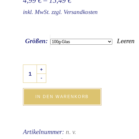
4,99
€
–
15,49
€
inkl. MwSt.
zzgl.
Versandkosten
Größen:
Leeren
Gebrannte
+
Rum
-
Mandeln
quantity
IN DEN WARENKORB
Artikelnummer:
n. v.