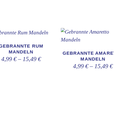
Dieses
Dieses
Produkt
GEBRANNTE RUM
Produkt
weist
MANDELN
GEBRANNTE AMARE
weist
4,99
€
–
15,49
€
MANDELN
mehrere
mehrere
4,99
€
–
15,49
€
Varianten
Varianten
auf.
auf.
Die
Die
Optionen
Optionen
können
können
auf
auf