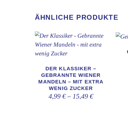
ÄHNLICHE PRODUKTE
Dieses
Produkt
weist
DER KLASSIKER –
mehrere
GEBRANNTE WIENER
MANDELN – MIT EXTRA
Varianten
WENIG ZUCKER
auf.
4,99
€
–
15,49
€
Die
Optionen
können