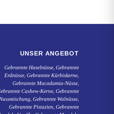
der
Produktseite
ite
gewählt
werden
UNSER ANGEBOT
Gebrannte Haselnüsse, Gebrannte
Erdnüsse, Gebrannte Kürbiskerne,
Gebrannte Macadamia-Nüsse,
ebrannte Cashew-Kerne, Gebrannte
Nussmischung, Gebrannte Walnüsse,
Gebrannte Pistazien, Gebrannte