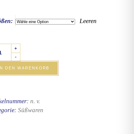
ößen:
Leeren
rannte
+
i
-
deln
IN DEN WARENKORB
tity
ikelnummer:
n. v.
egorie:
Süßwaren