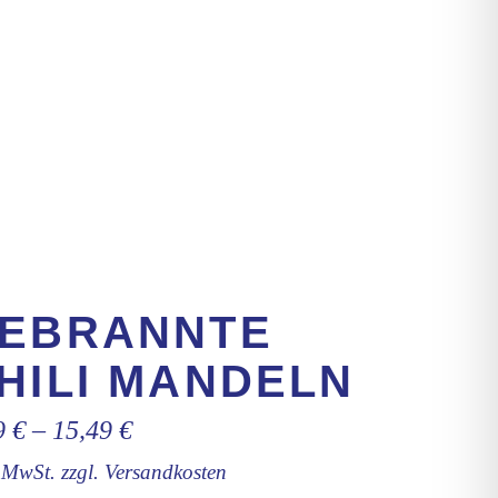
EBRANNTE
HILI MANDELN
9
€
–
15,49
€
. MwSt.
zzgl.
Versandkosten