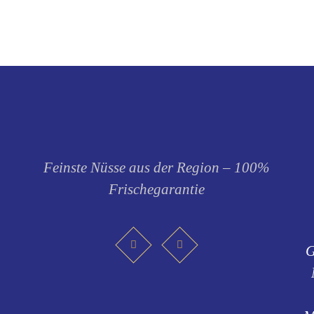
der
der
Produktseite
Produktse
gewählt
gewählt
werden
werden
Feinste Nüsse aus der Region – 100%
Frischegarantie
G