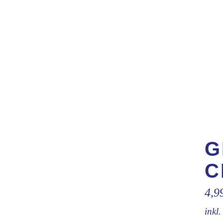
G
C
4,9
inkl