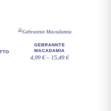
Dieses
Produkt
GEBRANNTE
weist
MACADAMIA
TTO
4,99
€
–
15,49
€
mehrere
Varianten
auf.
Die
Optionen
können
auf