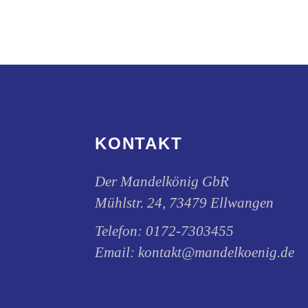
auf
der
Produktseite
gewählt
werden
KONTAKT
Der Mandelkönig GbR
Mühlstr. 24, 73479 Ellwangen
Telefon:
0172-7303455
Email:
kontakt@mandelkoenig.de