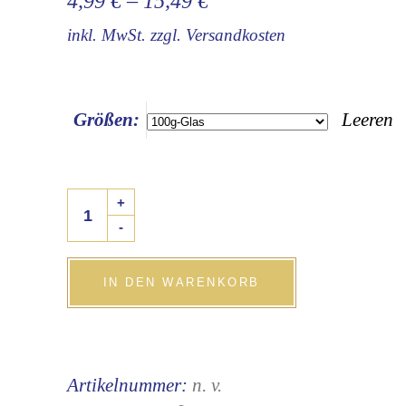
4,99
€
–
15,49
€
inkl. MwSt.
zzgl.
Versandkosten
Größen:
Leeren
Gebrannte
+
Nussmischung
-
quantity
IN DEN WARENKORB
Artikelnummer:
n. v.