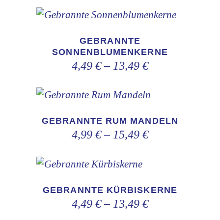
Optionen
Dieses
können
Produkt
auf
GEBRANNTE
weist
SONNENBLUMENKERNE
der
4,49
€
–
13,49
€
mehrere
Produktseite
Varianten
gewählt
auf.
werden
Dieses
Die
Produkt
GEBRANNTE RUM MANDELN
Optionen
weist
4,99
€
–
15,49
€
können
mehrere
auf
Varianten
Dieses
der
auf.
Produkt
Produktseite
GEBRANNTE KÜRBISKERNE
Die
weist
4,49
€
–
13,49
€
gewählt
Optionen
mehrere
werden