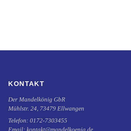
können
Varianten
auf
auf.
der
Die
Produktseite
Optionen
gewählt
können
werden
auf
der
Produktseite
gewählt
KONTAKT
werden
Der Mandelkönig GbR
Mühlstr. 24, 73479 Ellwangen
Telefon:
0172-7303455
Email:
kontakt@mandelkoenig.de