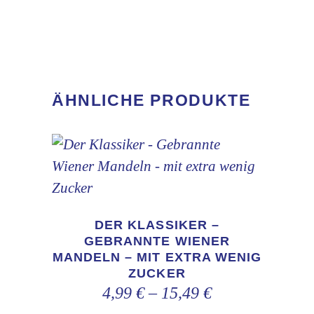
ÄHNLICHE PRODUKTE
Dieses
Produkt
weist
DER KLASSIKER –
mehrere
GEBRANNTE WIENER
MANDELN – MIT EXTRA WENIG
Varianten
ZUCKER
auf.
4,99
€
–
15,49
€
Die